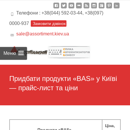
Телефони : +38(044) 592-03-44, +38(097)
0000-937
Замовити дзвінок
sale@assortiment.kiev.ua
Пере
к
Меню
сод
Придбати продукти «BAS» у Київі
— прайс-лист та ціни
Ціна,
Продукти «BAS»