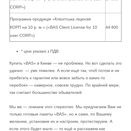
CORP»)
Програмна продукція «Клієнтська ліцензія
КОРП на 10 р. м.» («BAS Client License for 10
44’400
user CORP»)
* ціни указані з ПДВ.
Купить «BAS» в Киеве — не проблема. Но вот сделать это
удачно — уже тяжелее. А если ещё так, чтоб потом и не
прибегать к гарантии или вовсе забыть о каких-то
перебоях — наверное, совсем трудно. По крайней мере,
так считает большинство обывателей.
Мы же — ломаем этот стереотип. Мы предлагаем Вам не
только готовые пакеты «BAS», но и сами, по Вашему
желанию, установим их и настроим, протестируем. А
если этого будет мало — то ещё и расскажем как