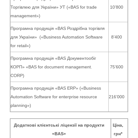
Торгівлею для України» УТ («BAS for trade
10’800
management»)
Програмна продукція «BAS Роздрібна торгівля
для України» («Business Automation Software
8’400
for retail»)
Програмна продукція «BAS Документообіг
КОРП» «BAS for document management.
75’600
CORP)
Програмна продукція «BAS ERP» («Business
Automation Software for enterprise resource
216’000
planning»)
Додаткові клієнтські ліцензії на продукти
Ціна,
«BAS»
грн*