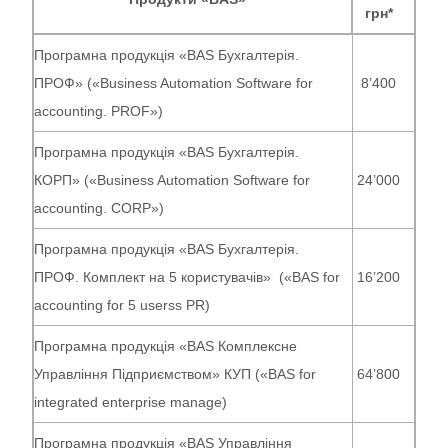
грн*
Програмна продукція «BAS Бухгалтерія.
ПРОФ» («Business Automation Software for
8’400
accounting. PROF»)
Програмна продукція «BAS Бухгалтерія.
КОРП» («Business Automation Software for
24’000
accounting. CORP»)
Програмна продукція «BAS Бухгалтерія.
ПРОФ. Комплект на 5 користувачів» («BAS for
16’200
accounting for 5 userss PR)
Програмна продукція «BAS Комплексне
Управління Підприємством» КУП («BAS for
64’800
іntegrated enterprise manage)
Програмна продукція «BAS Управління