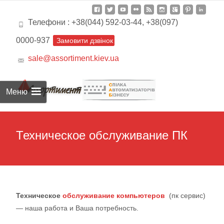
Телефони : +38(044) 592-03-44, +38(097)
0000-937
Замовити дзвінок
sale@assortiment.kiev.ua
Пере
к
Меню
сод
Техническое обслуживание ПК
Техническое
обслуживание компьютеров
(пк сервис)
— наша работа и Ваша потребность.